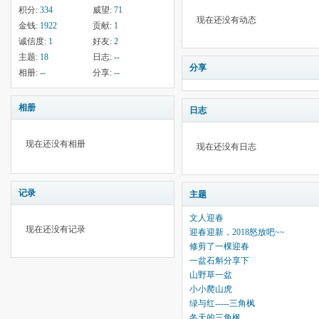
积分:
334
威望:
71
现在还没有动态
金钱:
1922
贡献:
1
诚信度:
1
好友:
2
主题:
18
日志:
--
分享
相册:
--
分享:
--
相册
日志
现在还没有相册
现在还没有日志
记录
主题
文人迎春
现在还没有记录
迎春迎新，2018怒放吧~~
修剪了一棵迎春
一盆石斛分享下
山野草一盆
小小爬山虎
绿与红-----三角枫
冬天的三角枫