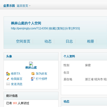
盆景乐园
返回首页
枫林山庭的个人空间
http://penjingly.com/?114356
[收藏]
[复制]
[分享]
[RSS]
空间首页
动态
日志
相册
头像
个人资料
性别
保密
枫林山庭
生日
收听TA
加为好友
给我留言
打个招呼
居住地
浙江省 绍兴市 
发送消息
统计信息
动态
已有
103
人来访过