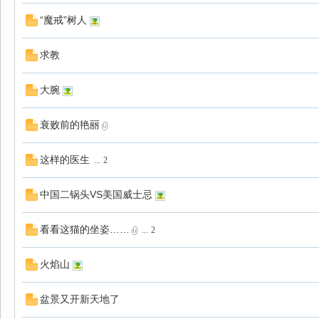
“魔戒”树人
求教
大腕
衰败前的艳丽
这样的医生
...
2
中国二锅头VS美国威士忌
看看这猫的坐姿……
...
2
火焰山
盆景又开新天地了