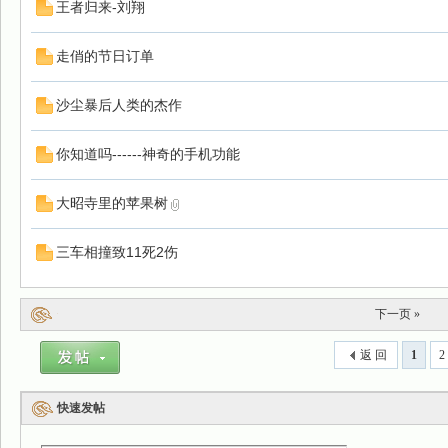
王者归来-刘翔
走俏的节日订单
沙尘暴后人类的杰作
你知道吗------神奇的手机功能
大昭寺里的苹果树
三车相撞致11死2伤
下一页 »
返 回
1
2
快速发帖