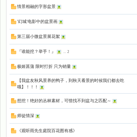
情景相融的字形盆景
'幻城'电影中的盆景画
园
第三届小微盆景展花絮
『谁能挖？举手！』
...
2
极姬菖蒲 限时打折 只为销量
【我盆友秋风景养的鸭子，到秋天看景的时候我们都去吃
哦】！！！
想挖！绝好的丛林素材，可惜找不到盆与之匹配～
师徒情深
《观听雨先生庭院百花图有感》