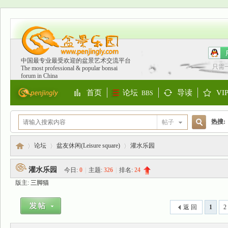
中国最专业最受欢迎的盆景艺术交流平台
只需
The most professional & popular bonsai
forum in China
首页
论坛
导读
VI
BBS
Portal
Guide
S
热搜:
帖子
搜
欧洲
论坛
盆友休闲(Leisure square)
灌水乐园
灌水乐园
今日:
0
|
主题:
326
|
排名:
24
索
版主:
三脚猫
盆
»
›
›
返 回
1
2