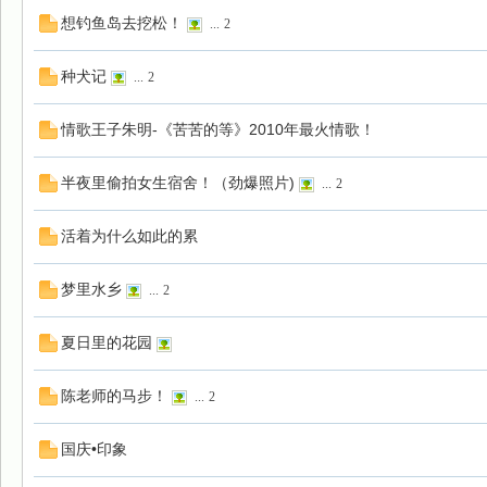
想钓鱼岛去挖松！
...
2
种犬记
...
2
情歌王子朱明-《苦苦的等》2010年最火情歌！
半夜里偷拍女生宿舍！（劲爆照片)
...
2
活着为什么如此的累
梦里水乡
...
2
夏日里的花园
陈老师的马步！
...
2
国庆•印象