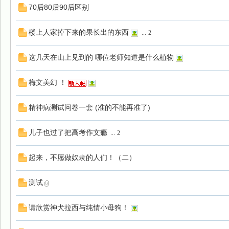
70后80后90后区别
楼上人家掉下来的果长出的东西
...
2
这几天在山上见到的 哪位老师知道是什么植物
梅文美幻 ！
精神病测试问卷一套 (准的不能再准了)
儿子也过了把高考作文瘾
...
2
起来，不愿做奴隶的人们！（二）
测试
请欣赏神犬拉西与纯情小母狗！