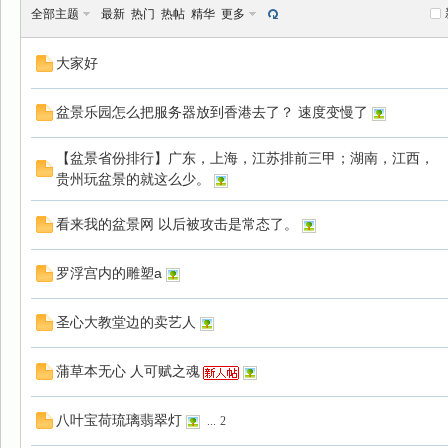
全部主题
最新
热门
热帖
精华
更多
大家好
盆景乐园怎么把服务器放到香港去了？ 速度变慢了
景
【盆景省份排行】广东，上海，江苏排前三甲；湖南，江西，
贵州玩盆景的就这么少。
看来我的盆景网 以后被攻击是常态了。
罗浮宫内的雕塑a
圣心大教堂边的卖艺人
乐
蒲草本无心 人可赋之魂
八叶宝荷琉璃翡翠灯
...
2