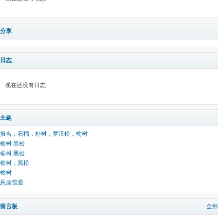
分享
日志
现在还没有日志
主题
报名，石榴，朴树，罗汉松，榆树
榆树 黑松
榆树 黑松
榆树，黑松
榆树
悬崖雪爱
留言板
全部