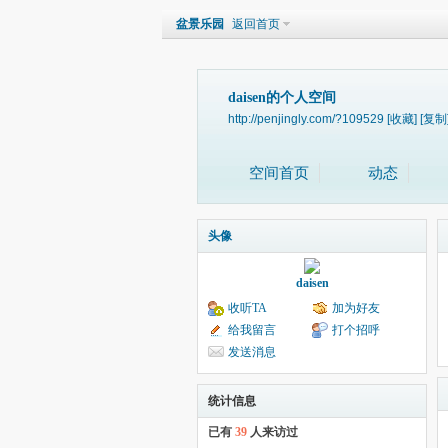
盆景乐园
返回首页
daisen的个人空间
http://penjingly.com/?109529
[收藏]
[复制
空间首页
动态
头像
daisen
收听TA
加为好友
给我留言
打个招呼
发送消息
统计信息
已有
39
人来访过