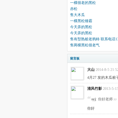
一棵很老的黑松
赤松
售大木瓜
一棵黑松矮霸
今天弄的黑松
今天弄的黑松
售有型熟桩老鸦柿 联系电话1377
售两棵黑松很老气
留言板
大山
2014-8-5 21:5
4月27 发的木瓜桩子
清风竹影
2013-5-13
syj
: 你好老师
你好