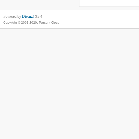
Powered by
Discuz!
X3.4
Copyright © 2001-2020, Tencent Cloud.