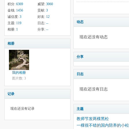
积分:
6369
威望:
3060
金钱:
1456
贡献:
3
诚信度:
3
好友:
12
动态
主题:
119
日志:
--
相册:
1
分享:
--
现在还没有动态
相册
分享
我的相册
日志
图片数: 3
现在还没有日志
记录
现在还没有记录
主题
教师节发两棵黑松
一棵很不错的国内陪养的小松