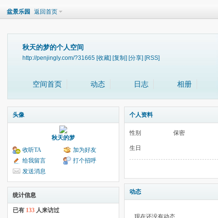
盆景乐园
返回首页
秋天的梦的个人空间
http://penjingly.com/?31665
[收藏]
[复制]
[分享]
[RSS]
空间首页
动态
日志
相册
头像
个人资料
性别
保密
秋天的梦
生日
收听TA
加为好友
给我留言
打个招呼
发送消息
动态
统计信息
已有
133
人来访过
现在还没有动态