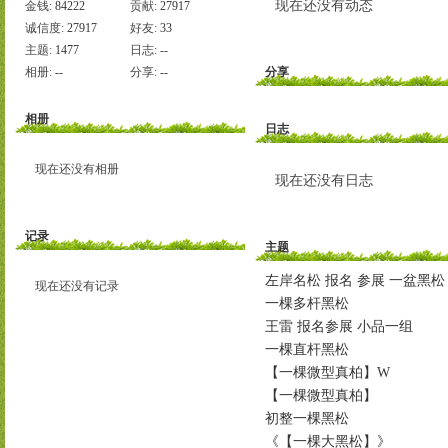
现在还没有动态
金钱:
84222
贡献:
27917
诚信度:
27917
好友:
33
主题:
1477
日志:
--
相册:
--
分享:
--
分享
相册
日志
现在还没有相册
现在还没有日志
记录
主题
左岸名松 报名 参展 一盆黑松
现在还没有记录
一棵多杆黑松
王雷 报名参展 小品一组
一棵直杆黑松
【一棵微型真柏】W
【一棵微型真柏】
初整一棵黑松
《【一棵大黑松】》