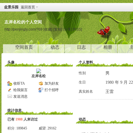
盆景乐园
返回首页
左岸名松的个人空间
http://penjingly.com/?69
[收藏]
[复制]
[分享]
[RSS]
空间首页
动态
日志
相册
头像
个人资料
男
性别
左岸名松
1980 年 9 月 2
生日
收听TA
加为好友
给我留言
打个招呼
王雷
真实姓名
发送消息
统计信息
已有
1908
人来访过
动态
积分:
189845
威望:
29162